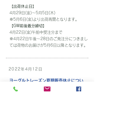
【出荷休止日】
4月29日(金)〜5月5日(木)
※5月6日(金)より出荷再開となります。
【GW前後着分締切】
4月22日(金)午前中受注分まで
※4月22日午後〜28日のご発注分につきまし
ては荷物のお届けが5月6日以降となります。
2022年4月12日
ヨーグルトレーズン夏期販売休止につい
てのお知らせ
弊社取扱商品「ヨーグルトレーズン」は夏期
の気温上昇による、常温での輸送及び保存が
困難な為、下記の通り一時販売休止とさせて
いただきます。尚、販売再開につきましては
追ってご連絡いたします。ご不明な点につき