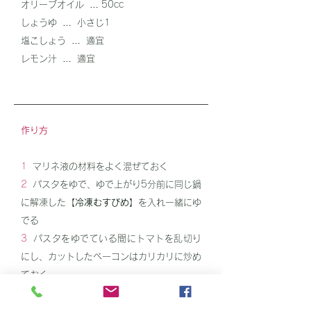
オリーブオイル … 50cc
しょうゆ … 小さじ1
塩こしょう … 適宜
レモン汁 … 適宜
作り方
1
マリネ液の材料をよく混ぜておく
2
パスタをゆで、ゆで上がり5分前に同じ鍋
に解凍した
【
冷凍むすびめ
】を入れ一緒にゆ
でる
3
パスタをゆでている間にトマトを乱切り
にし、
カットしたベーコンはカリカリに炒め
ておく
4
パスタが熱いうちにマリネ液とあえベ
ー
コン、
トマト混ぜ合わせて出来上がり