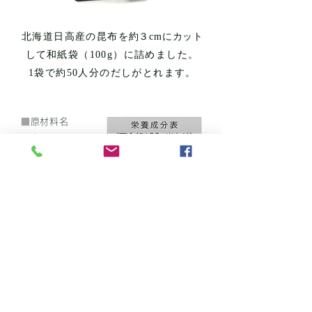
北海道日高産の昆布
を約３cmにカット
して
和紙袋（100g）に詰めました。
1袋で約50人分のだしがとれます。
■
原材料名
昆布
■
原料原産地名
北海道（日高産）
■
規格
100g×15袋×4
■
保存方法
常温で保存してく
ださい