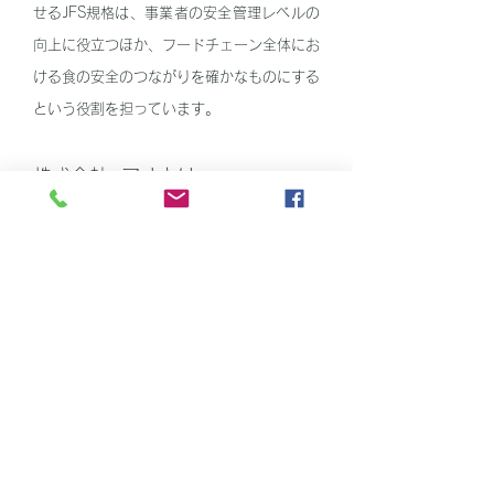
せるJFS規格は、事業者の安全管理レベルの
向上に役立つほか、フードチェーン全体にお
ける食の安全のつながりを確かなものにする
という役割を担っています。
株式会社 アオキは
「JFS-B規格」を取得しました。
株式会社アオキは2024年1月に「JFS- B規
格」を取得いたしました。
HACCPに加え更なる安全基準に取り組むこ
とは、学校給食に食材を提供する企業として
の重要な責務と考えております。
より高い食品衛生基準を追求することは、調
理師の方々の安心につながり、そして子ども
たちの笑顔を育むことにつながります。