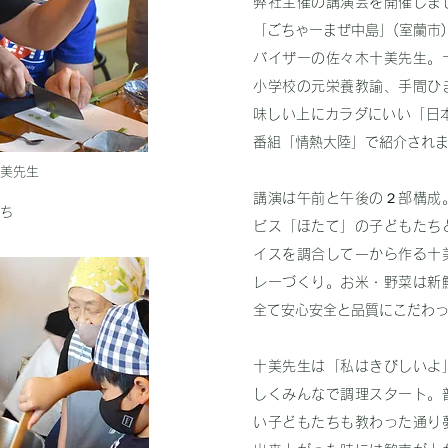
弊社主催の講演会を開催しま
「ごちゃーまぜ中島」(室蘭市
バイザーの佐々木十美先生。
小学校の元栄養教諭、手間ひ
味しい上にカラダにいい「日本
番組「情熱大陸」で紹介され
美先生
講演は午前と午後の２部構成
ち
ビス「ほたて」の子どもたち
イスを調合して一から作る十
レーづくり。お米・野菜は新
全て安心安全と品質にこだわ
十美先生は「私はきびしいよ
しくみんなで調理スタート。
い子どもたちも教わった通り