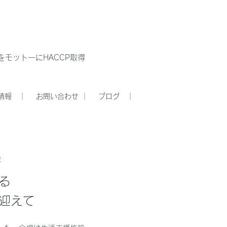
モットーにHACCP取得
情報 ｜
お問い合わせ ｜
ブログ ｜
著
る
を迎えて