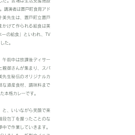
した。会場は生活支援施設
)。講演者は置戸町食育アド
十美先生は、置戸町立置戸
まかけて作られる給食は美
一の給食」といわれ、TV
ました。
。午前中は放課後ディサー
と親御さんが集まり、スパ
美先生秘伝のオリジナルカ
鮮な道産食材、調味料まで
った本格カレーです。
」と、いいながら笑顔で楽
普段包丁を握ったことのな
夢中で作業していきます。