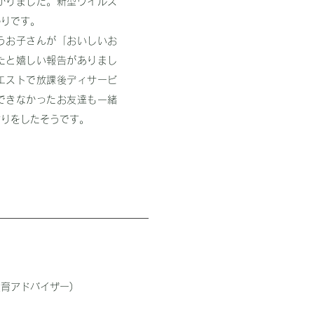
がりました。新型ウイルス
帰りです。
うお子さんが「おいしいお
たと嬉しい報告がありまし
エストで放課後ディサービ
できなかったお友達も一緒
作りをしたそうです。
育アドバイザー)