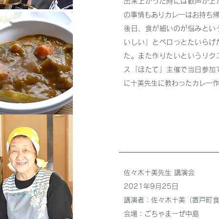
出来上がった時には歓声が上
の事情もありカレーはお持ち
後日、食が細いのが悩みとい
いしい」とペロっとたいらげ
た。また作りたいというリク
ス「ほたて」主催で当日参加
に十美先生に教わったカレー
佐々木十美先生 講演会
2021年9月25
日
講演者：佐々木十美（置戸町食
会場：ごちゃまーぜ中島