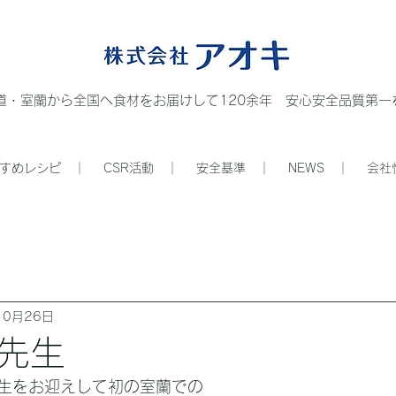
道・室蘭から全国へ食材をお届けして120余年 安心安全品質第一を
すめレシピ ｜
CSR活動 ｜
安全基準 ｜
NEWS ｜
会社
10月26日
先生
生をお迎えして初の室蘭での