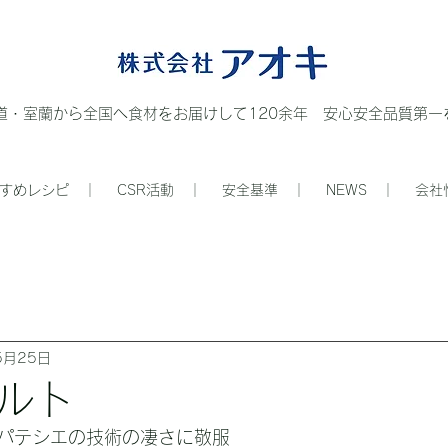
道・室蘭から全国へ食材をお届けして120余年 安心安全品質第一を
すめレシピ ｜
CSR活動 ｜
安全基準 ｜
NEWS ｜
会社
5月25日
ルト
パテシエの技術の凄さに敬服