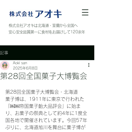
株式会社アオキは北海道・室蘭から全国へ
安心安全品質第一に食材をお届けして120余年
記事
Aoki san
2025年6月8日
第28回全国菓子大博覧会
第28回全国菓子大博覧会・北海道
菓子博は、1911年に東京で行われた
「￼￼帝国菓子飴大品評会」に始ま
り、お菓子の祭典として約4年に1度全
国各地で開催されています。今回57年
ぶりに、北海道旭川を舞台に菓子博が