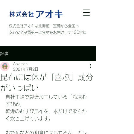
株式会社アオキは北海道・室蘭から全国へ
安心安全品質第一に食材をお届けして120余年
記事
Aoki san
2021年7月2日
昆布には体が「喜ぶ」成分
がいっぱい
自社工場で製造加工している「冷凍む
すびめ」
乾燥のむすび昆布を、水だけで柔らか
く炊き上げています。
おでんなどの和食にはもちろん、カレ