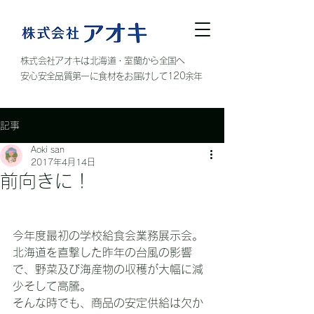
株式会社アオキは北海道・室蘭から全国へ
安心安全品質第一に食材をお届けして120余年
記事
Aoki san
2017年4月14日
前向きに！
今年度最初の学校給食会業務展示会。
北海道を直撃した昨年の台風の影響
で、野菜及び海産物の収穫が大幅に減
少そして高騰。
そんな時でも、商品の安定供給は欠か