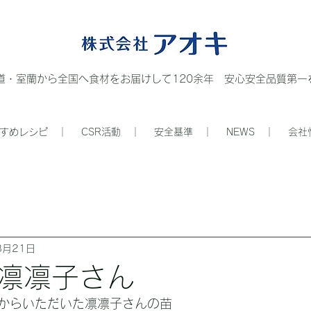
道・室蘭から全国へ食材をお届けして120余年 安心安全品質第一を
すめレシピ ｜
CSR活動 ｜
安全基準 ｜
NEWS ｜
会社
8月21日
凛凛子さん
からいただいた凛凛子さんの苗