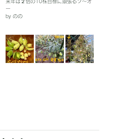
来年は２倍の10株目標に頑張るゾ～
オ
ー
by のの