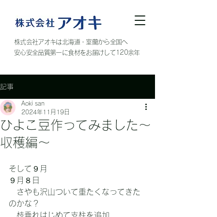
株式会社アオキは北海道・室蘭から全国へ
安心安全品質第一に食材をお届けして120余年
記事
Aoki san
2024年11月19日
ひよこ豆作ってみました～
収穫編～
そして９月
９月８日
　さやも沢山ついて重たくなってきた
のかな？
　枝垂れはじめて支柱を追加