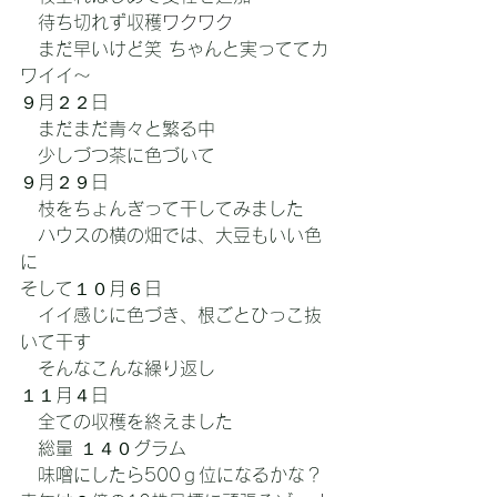
　待ち切れず収穫
ワクワク
　まだ早いけど笑 ちゃんと実っててカ
ワイイ～
９月２２日
　まだまだ青々と繁る中
　少しづつ茶に色づいて
９月２９日
　枝をちょんぎって干してみました
　ハウスの横の畑では、大豆もいい色
に
そして１０月６日
　イイ感じに色づき、根ごとひっこ抜
いて干す
　そんなこんな繰り返し
１１月４日
　全ての収穫を終えました
　総量 １４０グラム
　味噌にしたら500ｇ位になるかな？