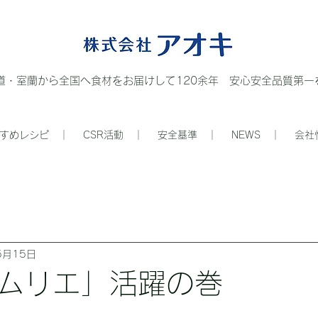
道・室蘭から全国へ食材をお届けして120余年 安心安全品質第一を
すめレシピ ｜
CSR活動 ｜
安全基準 ｜
NEWS ｜
会社
5月15日
ムリエ」活躍の巻