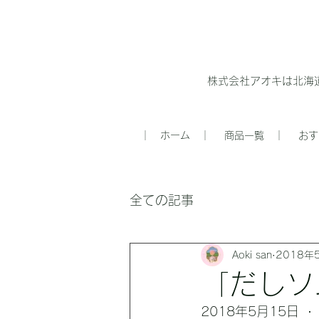
株式会社アオキは北海
｜ ホーム ｜
商品一覧 ｜
おす
全ての記事
Aoki san
2018年
「だしソ
2018年5月15日
  · 